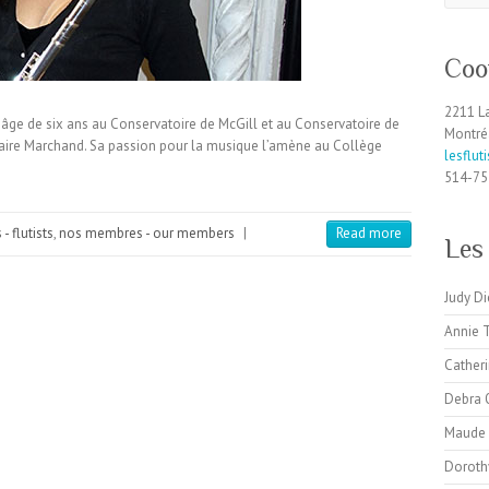
Coo
2211 L
’âge de six ans au Conservatoire de McGill et au Conservatoire de
Montré
aire Marchand. Sa passion pour la musique l’amène au Collège
lesflu
514-75
 - flutists
,
nos membres - our members
|
Read more
Les 
Judy Di
Annie 
Cather
Debra 
Maude 
Doroth