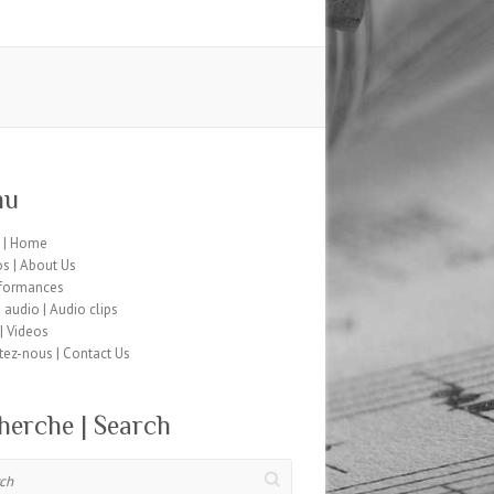
nu
l | Home
s | About Us
rformances
s audio | Audio clips
| Videos
tez-nous | Contact Us
herche | Search