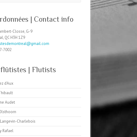
rdonnées | Contact info
ambert-Closse, G-9
al, QC H3H 1Z9
tistesdemontreal@gmail.com
7-7002
flûtistes | Flutists
ez d’Aux
Thibault
ine Audet
Olsthoorn
Langevin-Charlebois
y Rafael