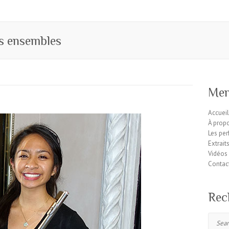
ts ensembles
Me
Accuei
À propo
Les pe
Extrait
Vidéos 
Contac
Rec
Search