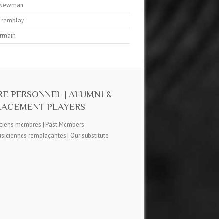
 Newman
 Tremblay
ermain
RE PERSONNEL | ALUMNI &
LACEMENT PLAYERS
ciens membres | Past Members
iciennes remplaçantes | Our substitute